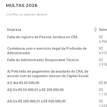
MULTAS 2026
Confira os valores abaixo:
Empresa
Valo
Falta de registro de Pessoa Jurídica no CRA
R$
5.956
Conivência com o exercício ilegal da Profissão de
R$
Administrador
4.972
Falta do Administrador Responsável Técnico
R$
2.976
A) Pela falta de pagamento da anuidade do CRA, de
acordo com as seguintes classes de Capital Social
A1) Até R$ 50.000,00
R$ 8
A2) De R$ 50.000,01 a R$ 200.000,00
R$
1.175
A3) De R$ 200.000,01 a R$ 500.000,00
R$
1.625