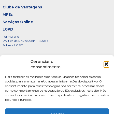
Clube de Vantagens
MPEs
Serviços Online
LGPD
Formulário
Política de Privacidade – CRADF
Sobre a LGPD
Certificados
Gerenciar o
Denúncias
consentimento
Galeria de Presidentes
Para fornecer as melhores experiências, usamos tecnologias como
Diretoria
cookies para armazenar e/ou acessar informações do dispositivo. O
consentimento para essas tecnologias nos permitirá processar dados
FOTOS
como comportamento de navegação ou IDs exclusivos neste site. Não
Webmail
consentir ou retirar o consentimento pode afetar negativamente certos
recursos e funções.
Artigos
Escritores do Sistema