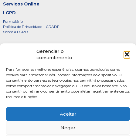
Serviços Online
LGPD
Formulário
Política de Privacidade – CRADF
Sobre a LGPD
Certificados
Gerenciar o
Denúncias
consentimento
Galeria de Presidentes
Para fornecer as melhores experiências, usamos tecnologias como
Diretoria
cookies para armazenar e/ou acessar informações do dispositivo. O
consentimento para essas tecnologias nos permitirá processar dados
FOTOS
como comportamento de navegação ou IDs exclusivos neste site. Não
Webmail
consentir ou retirar o consentimento pode afetar negativamente certos
recursos e funções.
Artigos
Escritores do Sistema
Aceitar
Negar