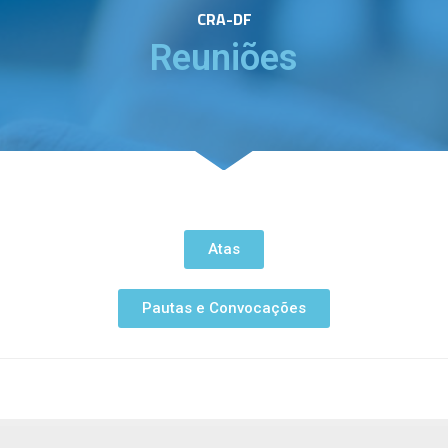
CRA-DF
Reuniões
Atas
Pautas e Convocações