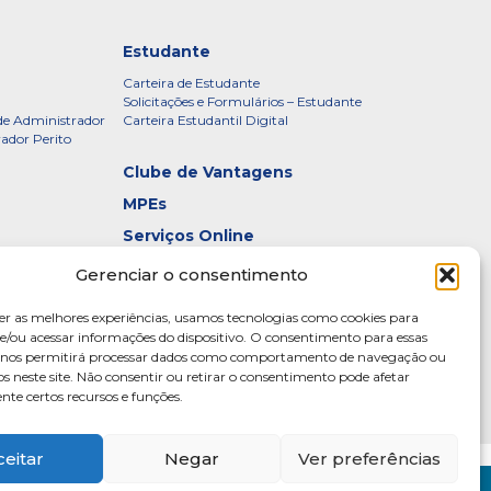
Estudante
Carteira de Estudante
Solicitações e Formulários – Estudante
de Administrador
Carteira Estudantil Digital
rador Perito
Clube de Vantagens
MPEs
Serviços Online
Certificados
Gerenciar o consentimento
idade – CRADF
Denúncias
er as melhores experiências, usamos tecnologias como cookies para
Galeria de Presidentes
/ou acessar informações do dispositivo. O consentimento para essas
s nos permitirá processar dados como comportamento de navegação ou
Diretoria
os neste site. Não consentir ou retirar o consentimento pode afetar
te certos recursos e funções.
ceitar
Negar
Ver preferências