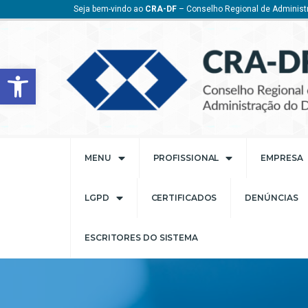
Seja bem-vindo ao
CRA-DF
– Conselho Regional de Administr
Barra de Ferramentas Aberta
MENU
PROFISSIONAL
EMPRESA
LGPD
CERTIFICADOS
DENÚNCIAS
ESCRITORES DO SISTEMA