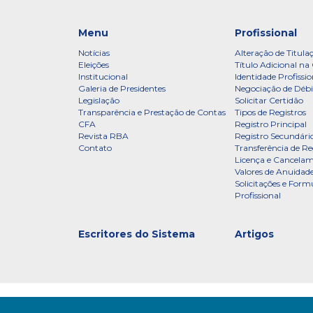
Menu
Profissional
Notícias
Alteração de Titula
Eleições
Título Adicional na 
Institucional
Identidade Profissio
Galeria de Presidentes
Negociação de Débi
Legislação
Solicitar Certidão
Transparência e Prestação de Contas
Tipos de Registros
CFA
Registro Principal
Revista RBA
Registro Secundári
Contato
Transferência de Re
Licença e Cancelam
Valores de Anuidade
Solicitações e Formu
Profissional
Escritores do Sistema
Artigos