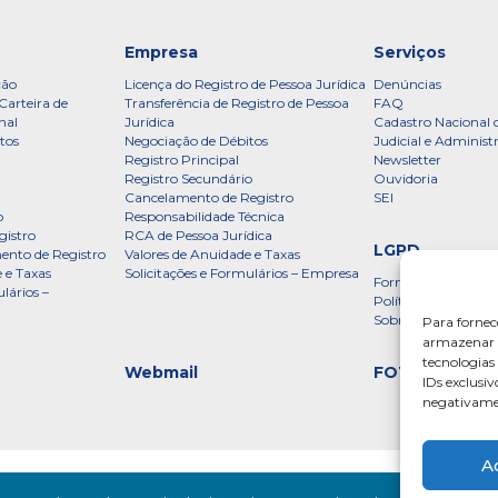
Empresa
Serviços
ção
Licença do Registro de Pessoa Jurídica
Denúncias
Carteira de
Transferência de Registro de Pessoa
FAQ
nal
Jurídica
Cadastro Nacional 
tos
Negociação de Débitos
Judicial e Administ
Registro Principal
Newsletter
Registro Secundário
Ouvidoria
Cancelamento de Registro
SEI
o
Responsabilidade Técnica
gistro
RCA de Pessoa Jurídica
LGPD
ento de Registro
Valores de Anuidade e Taxas
 e Taxas
Solicitações e Formulários – Empresa
Formulário
lários –
Política de Privac
Sobre a LGPD
Para fornec
armazenar e
tecnologia
Webmail
FOTOS
IDs exclusiv
negativamen
A