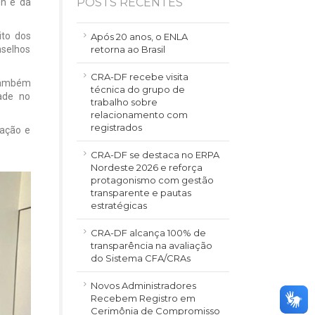
POSTS RECENTES
on e da
ito dos
Após 20 anos, o ENLA
nselhos
retorna ao Brasil
CRA-DF recebe visita
 também
técnica do grupo de
dade no
trabalho sobre
relacionamento com
registrados
ração e
CRA-DF se destaca no ERPA
Nordeste 2026 e reforça
protagonismo com gestão
transparente e pautas
estratégicas
CRA-DF alcança 100% de
transparência na avaliação
do Sistema CFA/CRAs
Novos Administradores
Recebem Registro em
Cerimônia de Compromisso