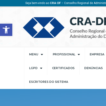
Seja bem-vindo ao
CRA-DF
– Conselho Regional de Administr
Barra de Ferramentas Aberta
MENU
PROFISSIONAL
EMPRESA
LGPD
CERTIFICADOS
DENÚNCIAS
ESCRITORES DO SISTEMA