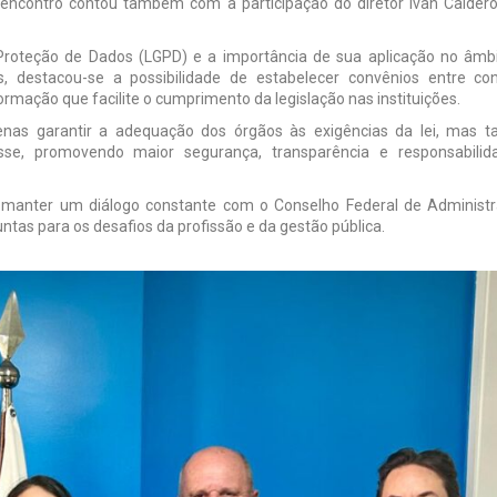
 encontro contou também com a participação do diretor Ivan Calder
 Proteção de Dados (LGPD) e a importância de sua aplicação no âmb
os, destacou-se a possibilidade de estabelecer convênios entre co
formação que facilite o cumprimento da legislação nas instituições.
apenas garantir a adequação dos órgãos às exigências da lei, mas
asse, promovendo maior segurança, transparência e responsabili
manter um diálogo constante com o Conselho Federal de Administ
tas para os desafios da profissão e da gestão pública.