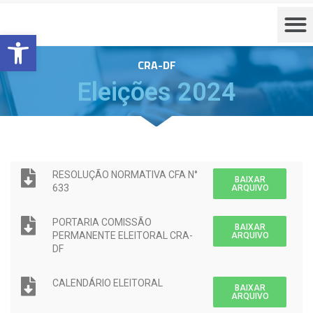
Barra de Ferramentas Aberta
CRA-DF
Eleições 2024
RESOLUÇÃO NORMATIVA CFA N°
BAIXAR
633
ARQUIVO
PORTARIA COMISSÃO
BAIXAR
PERMANENTE ELEITORAL CRA-
ARQUIVO
DF
CALENDÁRIO ELEITORAL
BAIXAR
ARQUIVO