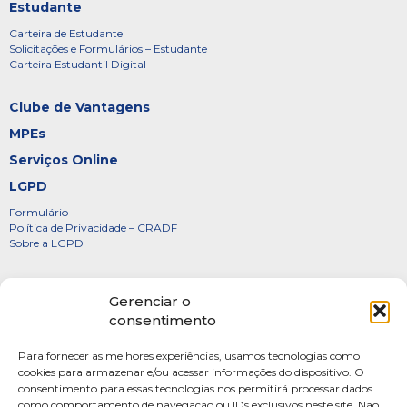
Estudante
Carteira de Estudante
Solicitações e Formulários – Estudante
Carteira Estudantil Digital
Clube de Vantagens
MPEs
Serviços Online
LGPD
Formulário
Política de Privacidade – CRADF
Sobre a LGPD
Certificados
Gerenciar o
Denúncias
consentimento
Galeria de Presidentes
Para fornecer as melhores experiências, usamos tecnologias como
Diretoria
cookies para armazenar e/ou acessar informações do dispositivo. O
consentimento para essas tecnologias nos permitirá processar dados
FOTOS
como comportamento de navegação ou IDs exclusivos neste site. Não