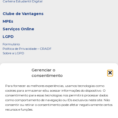
Carteira Estudantil Digital
Clube de Vantagens
MPEs
Serviços Online
LGPD
Formulário
Política de Privacidade – CRADF
Sobre a LGPD
Certificados
Gerenciar o
Denúncias
consentimento
Galeria de Presidentes
Para fornecer as melhores experiências, usamos tecnologias como
Diretoria
cookies para armazenar e/ou acessar informações do dispositivo. O
consentimento para essas tecnologias nos permitirá processar dados
FOTOS
como comportamento de navegação ou IDs exclusivos neste site. Não
Webmail
consentir ou retirar o consentimento pode afetar negativamente certos
recursos e funções.
Artigos