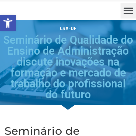
Barra de Ferramentas Aberta
CRA-DF
Seminário de Qualidade do
Ensino de Administração
discute inovações na
formação e mercado de
trabalho do profissional
do futuro
Seminário de