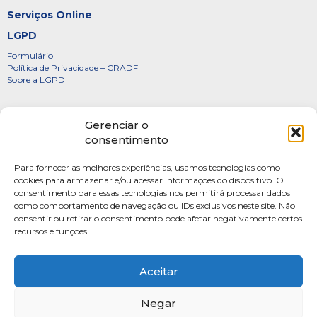
Serviços Online
LGPD
Formulário
Política de Privacidade – CRADF
Sobre a LGPD
Certificados
Gerenciar o
Denúncias
consentimento
Galeria de Presidentes
Para fornecer as melhores experiências, usamos tecnologias como
Diretoria
cookies para armazenar e/ou acessar informações do dispositivo. O
consentimento para essas tecnologias nos permitirá processar dados
FOTOS
como comportamento de navegação ou IDs exclusivos neste site. Não
Webmail
consentir ou retirar o consentimento pode afetar negativamente certos
recursos e funções.
Artigos
Escritores do Sistema
Aceitar
Negar