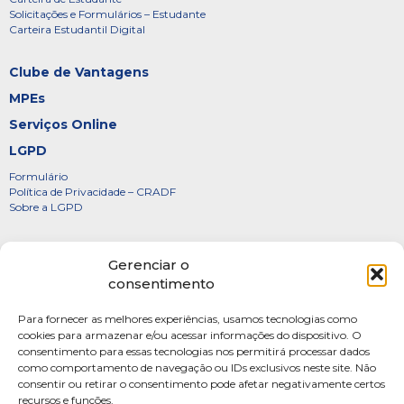
Solicitações e Formulários – Estudante
Carteira Estudantil Digital
Clube de Vantagens
MPEs
Serviços Online
LGPD
Formulário
Política de Privacidade – CRADF
Sobre a LGPD
Certificados
Gerenciar o
Denúncias
consentimento
Galeria de Presidentes
Para fornecer as melhores experiências, usamos tecnologias como
Diretoria
cookies para armazenar e/ou acessar informações do dispositivo. O
consentimento para essas tecnologias nos permitirá processar dados
FOTOS
como comportamento de navegação ou IDs exclusivos neste site. Não
Webmail
consentir ou retirar o consentimento pode afetar negativamente certos
recursos e funções.