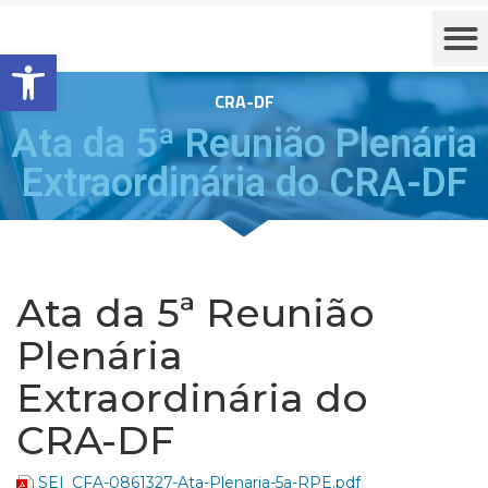
Barra de Ferramentas Aberta
CRA-DF
Ata da 5ª Reunião Plenária
Extraordinária do CRA-DF
Ata da 5ª Reunião
Plenária
Extraordinária do
CRA-DF
SEI_CFA-0861327-Ata-Plenaria-5a-RPE.pdf