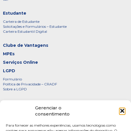
Estudante
Carteira de Estudante
Solicitações e Formulários – Estudante
Carteira Estudantil Digital
Clube de Vantagens
MPEs
Serviços Online
LGPD
Formulário
Política de Privacidade – CRADF
Sobre a LGPD
Certificados
Gerenciar o
Denúncias
consentimento
Galeria de Presidentes
Para fornecer as melhores experiências, usamos tecnologias como
Diretoria
cookies para armazenar e/ou acessar informações do dispositivo. O