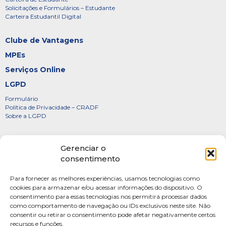
Solicitações e Formulários – Estudante
Carteira Estudantil Digital
Clube de Vantagens
MPEs
Serviços Online
LGPD
Formulário
Política de Privacidade – CRADF
Sobre a LGPD
Certificados
Gerenciar o
Denúncias
consentimento
Galeria de Presidentes
Para fornecer as melhores experiências, usamos tecnologias como
Diretoria
cookies para armazenar e/ou acessar informações do dispositivo. O
consentimento para essas tecnologias nos permitirá processar dados
FOTOS
como comportamento de navegação ou IDs exclusivos neste site. Não
Webmail
consentir ou retirar o consentimento pode afetar negativamente certos
recursos e funções.