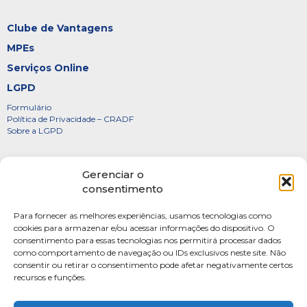
Clube de Vantagens
MPEs
Serviços Online
LGPD
Formulário
Política de Privacidade – CRADF
Sobre a LGPD
Certificados
Gerenciar o
Denúncias
consentimento
Galeria de Presidentes
Para fornecer as melhores experiências, usamos tecnologias como
Diretoria
cookies para armazenar e/ou acessar informações do dispositivo. O
consentimento para essas tecnologias nos permitirá processar dados
FOTOS
como comportamento de navegação ou IDs exclusivos neste site. Não
Webmail
consentir ou retirar o consentimento pode afetar negativamente certos
recursos e funções.
Artigos
Escritores do Sistema