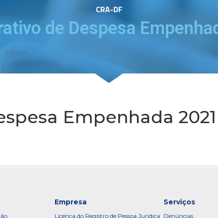
CRA-DF
ativo de Despesa Empenha
espesa Empenhada 2021
Empresa
Serviços
ção
Licença do Registro de Pessoa Jurídica
Denúncias