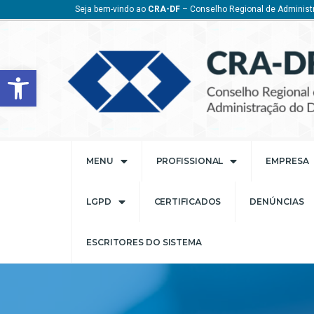
Seja bem-vindo ao
CRA-DF
– Conselho Regional de Administr
Barra de Ferramentas Aberta
MENU
PROFISSIONAL
EMPRESA
LGPD
CERTIFICADOS
DENÚNCIAS
ESCRITORES DO SISTEMA