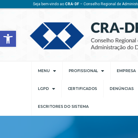
Seja bem-vindo ao
CRA-DF
– Conselho Regional de Administr
Barra de Ferramentas Aberta
MENU
PROFISSIONAL
EMPRESA
LGPD
CERTIFICADOS
DENÚNCIAS
ESCRITORES DO SISTEMA