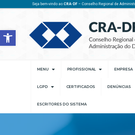
Seja bem-vindo ao
CRA-DF
– Conselho Regional de Administr
Barra de Ferramentas Aberta
MENU
PROFISSIONAL
EMPRESA
LGPD
CERTIFICADOS
DENÚNCIAS
ESCRITORES DO SISTEMA