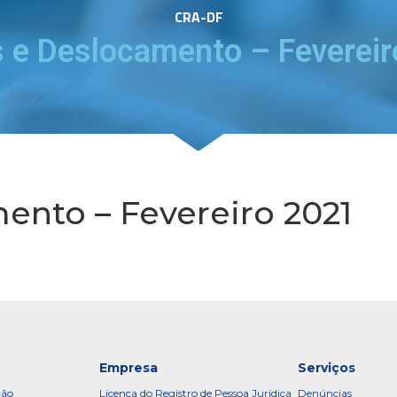
CRA-DF
s e Deslocamento – Feverei
ento – Fevereiro 2021
Empresa
Serviços
ção
Licença do Registro de Pessoa Jurídica
Denúncias