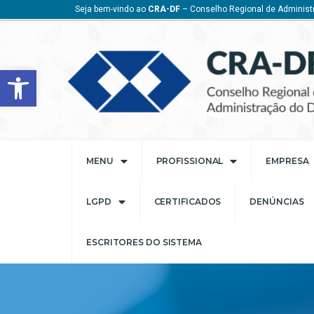
Seja bem-vindo ao
CRA-DF
– Conselho Regional de Administr
Barra de Ferramentas Aberta
MENU
PROFISSIONAL
EMPRESA
LGPD
CERTIFICADOS
DENÚNCIAS
ESCRITORES DO SISTEMA