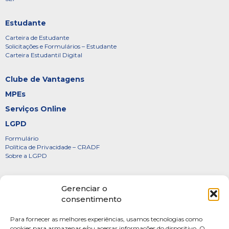
Estudante
Carteira de Estudante
Solicitações e Formulários – Estudante
Carteira Estudantil Digital
Clube de Vantagens
MPEs
Serviços Online
LGPD
Formulário
Política de Privacidade – CRADF
Sobre a LGPD
Certificados
Gerenciar o
Denúncias
consentimento
Galeria de Presidentes
Para fornecer as melhores experiências, usamos tecnologias como
Diretoria
cookies para armazenar e/ou acessar informações do dispositivo. O