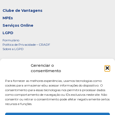
Clube de Vantagens
MPEs
Serviços Online
LGPD
Formulário
Política de Privacidade – CRADF
Sobre a LGPD
Certificados
Gerenciar o
Denúncias
consentimento
Galeria de Presidentes
Para fornecer as melhores experiências, usamos tecnologias como
Diretoria
cookies para armazenar e/ou acessar informações do dispositivo. O
consentimento para essas tecnologias nos permitirá processar dados
FOTOS
como comportamento de navegação ou IDs exclusivos neste site. Não
Webmail
consentir ou retirar o consentimento pode afetar negativamente certos
recursos e funções.
Artigos
Escritores do Sistema