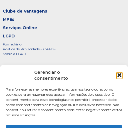
Clube de Vantagens
MPEs
Serviços Online
LGPD
Formulário
Política de Privacidade – CRADF
Sobre a LGPD
Certificados
Gerenciar o
Denúncias
consentimento
Galeria de Presidentes
Para fornecer as melhores experiências, usamos tecnologias como
Diretoria
cookies para armazenar e/ou acessar informações do dispositivo. O
consentimento para essas tecnologias nos permitirá processar dados
FOTOS
como comportamento de navegação ou IDs exclusivos neste site. Não
Webmail
consentir ou retirar o consentimento pode afetar negativamente certos
recursos e funções.
Artigos
Escritores do Sistema