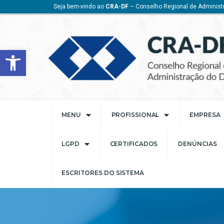
Seja bem-vindo ao
CRA-DF
– Conselho Regional de Administr
Barra de Ferramentas Aberta
MENU
PROFISSIONAL
EMPRESA
LGPD
CERTIFICADOS
DENÚNCIAS
ESCRITORES DO SISTEMA