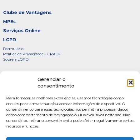
Clube de Vantagens
MPEs
Serviços Online
LGPD
Formulário
Política de Privacidade – CRADF
Sobre a LGPD
Certificados
Gerenciar o
Denúncias
consentimento
Galeria de Presidentes
Para fornecer as melhores experiências, usamos tecnologias como
Diretoria
cookies para armazenar e/ou acessar informações do dispositivo. O
consentimento para essas tecnologias nos permitirá processar dados
FOTOS
como comportamento de navegação ou IDs exclusivos neste site. Não
Webmail
consentir ou retirar o consentimento pode afetar negativamente certos
recursos e funções.
Artigos
Escritores do Sistema