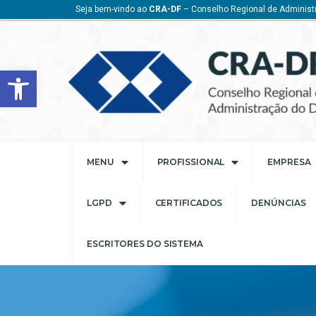
Seja bem-vindo ao
CRA-DF
– Conselho Regional de Administr
Barra de Ferramentas Aberta
MENU
PROFISSIONAL
EMPRESA
LGPD
CERTIFICADOS
DENÚNCIAS
ESCRITORES DO SISTEMA