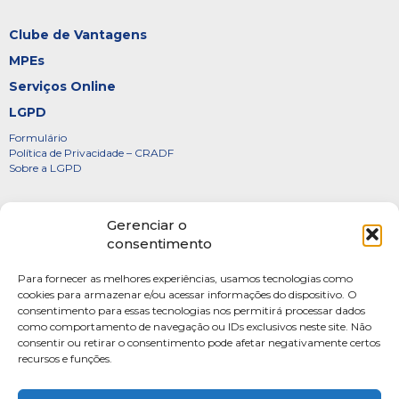
Clube de Vantagens
MPEs
Serviços Online
LGPD
Formulário
Política de Privacidade – CRADF
Sobre a LGPD
Certificados
Gerenciar o
Denúncias
consentimento
Galeria de Presidentes
Para fornecer as melhores experiências, usamos tecnologias como
Diretoria
cookies para armazenar e/ou acessar informações do dispositivo. O
consentimento para essas tecnologias nos permitirá processar dados
FOTOS
como comportamento de navegação ou IDs exclusivos neste site. Não
Webmail
consentir ou retirar o consentimento pode afetar negativamente certos
recursos e funções.
Artigos
Escritores do Sistema