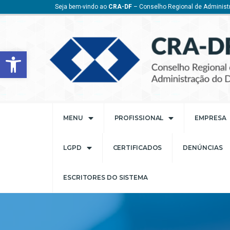
Seja bem-vindo ao
CRA-DF
– Conselho Regional de Administr
Barra de Ferramentas Aberta
MENU
PROFISSIONAL
EMPRESA
LGPD
CERTIFICADOS
DENÚNCIAS
ESCRITORES DO SISTEMA