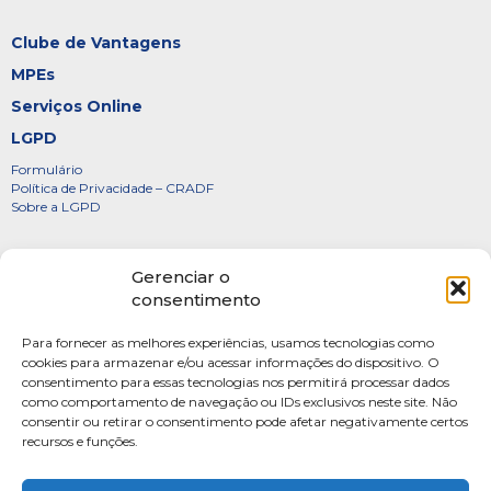
Clube de Vantagens
MPEs
Serviços Online
LGPD
Formulário
Política de Privacidade – CRADF
Sobre a LGPD
Certificados
Gerenciar o
Denúncias
consentimento
Galeria de Presidentes
Para fornecer as melhores experiências, usamos tecnologias como
Diretoria
cookies para armazenar e/ou acessar informações do dispositivo. O
consentimento para essas tecnologias nos permitirá processar dados
FOTOS
como comportamento de navegação ou IDs exclusivos neste site. Não
Webmail
consentir ou retirar o consentimento pode afetar negativamente certos
recursos e funções.
Artigos
Escritores do Sistema