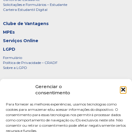
Solicitações e Formulários – Estudante
Carteira Estudantil Digital
Clube de Vantagens
MPEs
Serviços Online
LGPD
Formulário
Política de Privacidade – CRADF
Sobre a LGPD
Certificados
Gerenciar o
Denúncias
consentimento
Galeria de Presidentes
Para fornecer as melhores experiências, usamos tecnologias como
Diretoria
cookies para armazenar e/ou acessar informações do dispositivo. O
consentimento para essas tecnologias nos permitirá processar dados
FOTOS
como comportamento de navegação ou IDs exclusivos neste site. Não
Webmail
consentir ou retirar o consentimento pode afetar negativamente certos
recursos e funções.