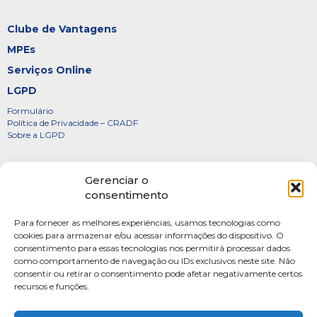
Clube de Vantagens
MPEs
Serviços Online
LGPD
Formulário
Política de Privacidade – CRADF
Sobre a LGPD
Certificados
Gerenciar o
Denúncias
consentimento
Galeria de Presidentes
Para fornecer as melhores experiências, usamos tecnologias como
Diretoria
cookies para armazenar e/ou acessar informações do dispositivo. O
consentimento para essas tecnologias nos permitirá processar dados
FOTOS
como comportamento de navegação ou IDs exclusivos neste site. Não
Webmail
consentir ou retirar o consentimento pode afetar negativamente certos
recursos e funções.
Artigos
Escritores do Sistema