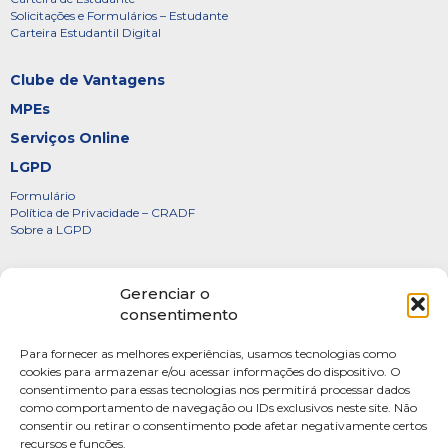
Solicitações e Formulários – Estudante
Carteira Estudantil Digital
Clube de Vantagens
MPEs
Serviços Online
LGPD
Formulário
Política de Privacidade – CRADF
Sobre a LGPD
Certificados
Gerenciar o
Denúncias
consentimento
Galeria de Presidentes
Para fornecer as melhores experiências, usamos tecnologias como
Diretoria
cookies para armazenar e/ou acessar informações do dispositivo. O
consentimento para essas tecnologias nos permitirá processar dados
FOTOS
como comportamento de navegação ou IDs exclusivos neste site. Não
Webmail
consentir ou retirar o consentimento pode afetar negativamente certos
recursos e funções.