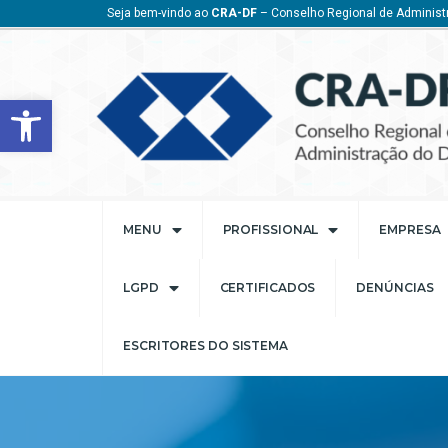
Seja bem-vindo ao
CRA-DF
– Conselho Regional de Administr
Barra de Ferramentas Aberta
MENU
PROFISSIONAL
EMPRESA
LGPD
CERTIFICADOS
DENÚNCIAS
ESCRITORES DO SISTEMA