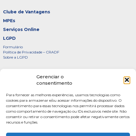
Clube de Vantagens
MPEs
Serviços Online
LGPD
Formulário
Política de Privacidade – CRADF
Sobre a LGPD
Certificados
Gerenciar o
Denúncias
consentimento
Galeria de Presidentes
Para fornecer as melhores experiências, usamos tecnologias como
Diretoria
cookies para armazenar e/ou acessar informações do dispositivo. O
consentimento para essas tecnologias nos permitirá processar dados
FOTOS
como comportamento de navegação ou IDs exclusivos neste site. Não
Webmail
consentir ou retirar o consentimento pode afetar negativamente certos
recursos e funções.
Artigos
Escritores do Sistema