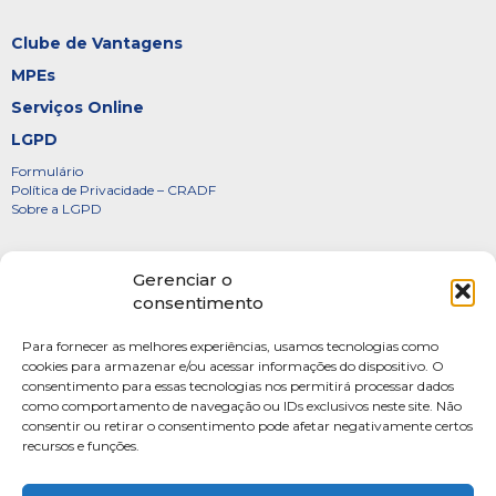
Clube de Vantagens
MPEs
Serviços Online
LGPD
Formulário
Política de Privacidade – CRADF
Sobre a LGPD
Certificados
Gerenciar o
Denúncias
consentimento
Galeria de Presidentes
Para fornecer as melhores experiências, usamos tecnologias como
Diretoria
cookies para armazenar e/ou acessar informações do dispositivo. O
consentimento para essas tecnologias nos permitirá processar dados
FOTOS
como comportamento de navegação ou IDs exclusivos neste site. Não
Webmail
consentir ou retirar o consentimento pode afetar negativamente certos
recursos e funções.
Artigos
Escritores do Sistema