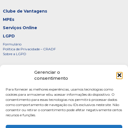
Clube de Vantagens
MPEs
Serviços Online
LGPD
Formulário
Política de Privacidade – CRADF
Sobre a LGPD
Certificados
Gerenciar o
Denúncias
consentimento
Galeria de Presidentes
Para fornecer as melhores experiências, usamos tecnologias como
Diretoria
cookies para armazenar e/ou acessar informações do dispositivo. O
consentimento para essas tecnologias nos permitirá processar dados
FOTOS
como comportamento de navegação ou IDs exclusivos neste site. Não
Webmail
consentir ou retirar o consentimento pode afetar negativamente certos
recursos e funções.
Artigos
Escritores do Sistema