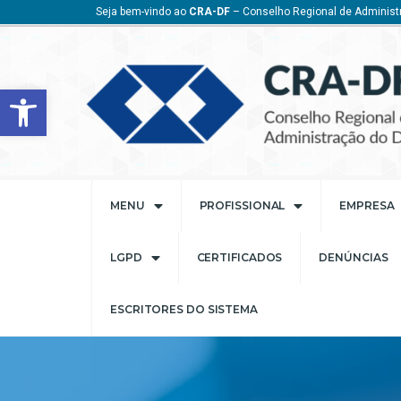
Seja bem-vindo ao
CRA-DF
– Conselho Regional de Administr
Barra de Ferramentas Aberta
MENU
PROFISSIONAL
EMPRESA
LGPD
CERTIFICADOS
DENÚNCIAS
ESCRITORES DO SISTEMA