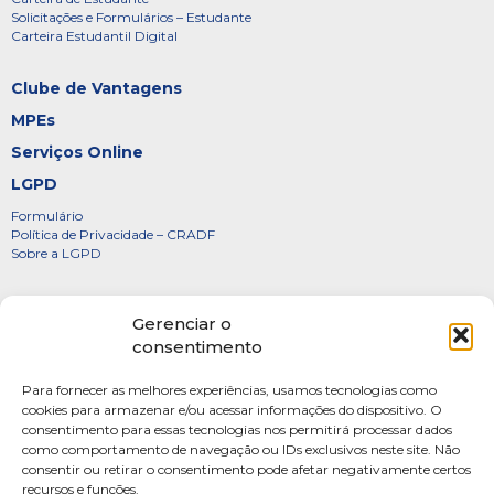
Solicitações e Formulários – Estudante
Carteira Estudantil Digital
Clube de Vantagens
MPEs
Serviços Online
LGPD
Formulário
Política de Privacidade – CRADF
Sobre a LGPD
Certificados
Gerenciar o
Denúncias
consentimento
Galeria de Presidentes
Para fornecer as melhores experiências, usamos tecnologias como
Diretoria
cookies para armazenar e/ou acessar informações do dispositivo. O
consentimento para essas tecnologias nos permitirá processar dados
FOTOS
como comportamento de navegação ou IDs exclusivos neste site. Não
Webmail
consentir ou retirar o consentimento pode afetar negativamente certos
recursos e funções.