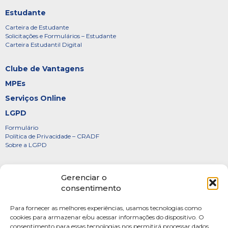
Estudante
Carteira de Estudante
Solicitações e Formulários – Estudante
Carteira Estudantil Digital
Clube de Vantagens
MPEs
Serviços Online
LGPD
Formulário
Política de Privacidade – CRADF
Sobre a LGPD
Certificados
Gerenciar o
Denúncias
consentimento
Galeria de Presidentes
Para fornecer as melhores experiências, usamos tecnologias como
Diretoria
cookies para armazenar e/ou acessar informações do dispositivo. O
consentimento para essas tecnologias nos permitirá processar dados