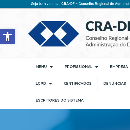
Seja bem-vindo ao
CRA-DF
– Conselho Regional de Administr
Barra de Ferramentas Aberta
MENU
PROFISSIONAL
EMPRESA
LGPD
CERTIFICADOS
DENÚNCIAS
ESCRITORES DO SISTEMA