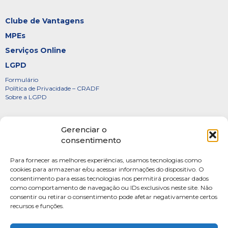
Clube de Vantagens
MPEs
Serviços Online
LGPD
Formulário
Política de Privacidade – CRADF
Sobre a LGPD
Certificados
Gerenciar o
Denúncias
consentimento
Galeria de Presidentes
Para fornecer as melhores experiências, usamos tecnologias como
Diretoria
cookies para armazenar e/ou acessar informações do dispositivo. O
consentimento para essas tecnologias nos permitirá processar dados
FOTOS
como comportamento de navegação ou IDs exclusivos neste site. Não
Webmail
consentir ou retirar o consentimento pode afetar negativamente certos
recursos e funções.
Artigos
Escritores do Sistema