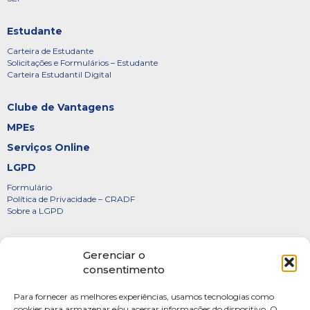
Estudante
Carteira de Estudante
Solicitações e Formulários – Estudante
Carteira Estudantil Digital
Clube de Vantagens
MPEs
Serviços Online
LGPD
Formulário
Política de Privacidade – CRADF
Sobre a LGPD
Certificados
Gerenciar o
Denúncias
consentimento
Galeria de Presidentes
Para fornecer as melhores experiências, usamos tecnologias como
Diretoria
cookies para armazenar e/ou acessar informações do dispositivo. O