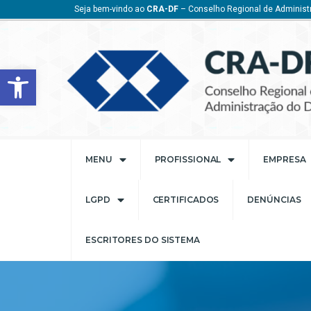
Seja bem-vindo ao
CRA-DF
– Conselho Regional de Administr
Barra de Ferramentas Aberta
MENU
PROFISSIONAL
EMPRESA
LGPD
CERTIFICADOS
DENÚNCIAS
ESCRITORES DO SISTEMA