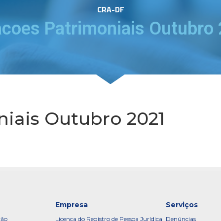
CRA-DF
acoes Patrimoniais Outubro
niais Outubro 2021
Empresa
Serviços
ção
Licença do Registro de Pessoa Jurídica
Denúncias