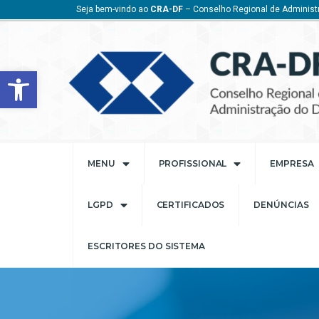
Seja bem-vindo ao
CRA-DF
– Conselho Regional de Administr
Barra de Ferramentas Aberta
MENU
PROFISSIONAL
EMPRESA
LGPD
CERTIFICADOS
DENÚNCIAS
ESCRITORES DO SISTEMA