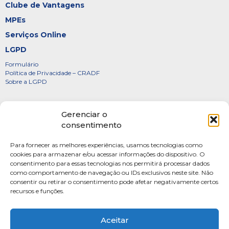
Clube de Vantagens
MPEs
Serviços Online
LGPD
Formulário
Política de Privacidade – CRADF
Sobre a LGPD
Certificados
Gerenciar o
Denúncias
consentimento
Galeria de Presidentes
Para fornecer as melhores experiências, usamos tecnologias como
Diretoria
cookies para armazenar e/ou acessar informações do dispositivo. O
consentimento para essas tecnologias nos permitirá processar dados
FOTOS
como comportamento de navegação ou IDs exclusivos neste site. Não
Webmail
consentir ou retirar o consentimento pode afetar negativamente certos
recursos e funções.
Artigos
Escritores do Sistema
Aceitar