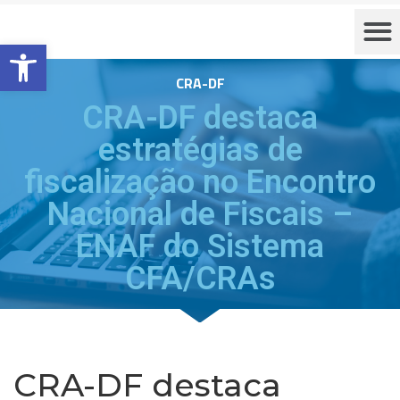
Barra de Ferramentas Aberta
CRA-DF
CRA-DF destaca
estratégias de
fiscalização no Encontro
Nacional de Fiscais –
ENAF do Sistema
CFA/CRAs
CRA-DF destaca