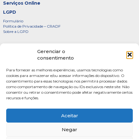
Serviços Online
LGPD
Formulário
Política de Privacidade – CRADF
Sobre a LGPD
Certificados
Gerenciar o
Denúncias
consentimento
Galeria de Presidentes
Para fornecer as melhores experiências, usamos tecnologias como
Diretoria
cookies para armazenar e/ou acessar informações do dispositivo. O
consentimento para essas tecnologias nos permitirá processar dados
FOTOS
como comportamento de navegação ou IDs exclusivos neste site. Não
Webmail
consentir ou retirar o consentimento pode afetar negativamente certos
recursos e funções.
Artigos
Escritores do Sistema
Aceitar
Negar