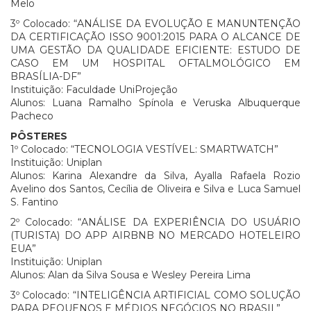
Melo
3º Colocado: “ANÁLISE DA EVOLUÇÃO E MANUNTENÇÃO
DA CERTIFICAÇÃO ISSO 9001:2015 PARA O ALCANCE DE
UMA GESTÃO DA QUALIDADE EFICIENTE: ESTUDO DE
CASO EM UM HOSPITAL OFTALMOLÓGICO EM
BRASÍLIA-DF”
Instituição: Faculdade UniProjeção
Alunos: Luana Ramalho Spínola e Veruska Albuquerque
Pacheco
PÔSTERES
1º Colocado: “TECNOLOGIA VESTÍVEL: SMARTWATCH”
Instituição: Uniplan
Alunos: Karina Alexandre da Silva, Ayalla Rafaela Rozio
Avelino dos Santos, Cecília de Oliveira e Silva e Luca Samuel
S. Fantino
2º Colocado: “ANÁLISE DA EXPERIÊNCIA DO USUÁRIO
(TURISTA) DO APP AIRBNB NO MERCADO HOTELEIRO
EUA”
Instituição: Uniplan
Alunos: Alan da Silva Sousa e Wesley Pereira Lima
3º Colocado: “INTELIGÊNCIA ARTIFICIAL COMO SOLUÇÃO
PARA PEQUENOS E MÉDIOS NEGÓCIOS NO BRASIL”