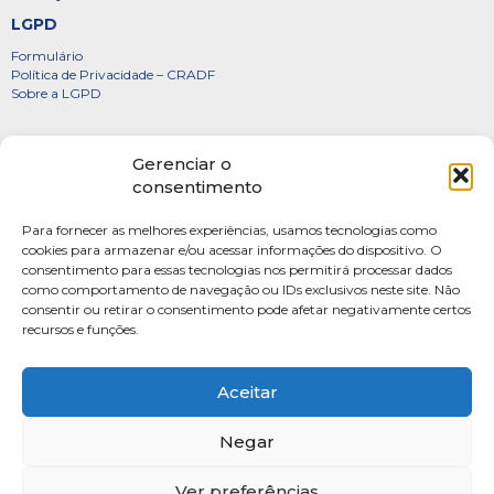
LGPD
Formulário
Política de Privacidade – CRADF
Sobre a LGPD
Certificados
Gerenciar o
Denúncias
consentimento
Galeria de Presidentes
Para fornecer as melhores experiências, usamos tecnologias como
Diretoria
cookies para armazenar e/ou acessar informações do dispositivo. O
consentimento para essas tecnologias nos permitirá processar dados
FOTOS
como comportamento de navegação ou IDs exclusivos neste site. Não
Webmail
consentir ou retirar o consentimento pode afetar negativamente certos
recursos e funções.
Artigos
Escritores do Sistema
Aceitar
Negar
Ver preferências