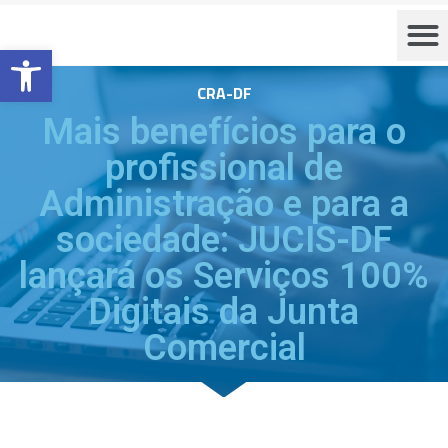
Barra de Ferramentas Aberta
CRA-DF
Mais benefícios para o
profissional de
Administração e para a
sociedade: JUCIS-DF
lançará os Serviços 100%
Digitais da Junta
Comercial