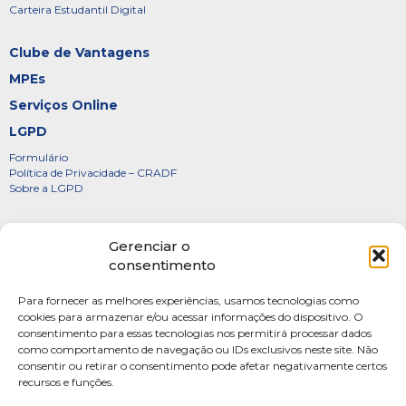
Carteira Estudantil Digital
Clube de Vantagens
MPEs
Serviços Online
LGPD
Formulário
Política de Privacidade – CRADF
Sobre a LGPD
Certificados
Gerenciar o
Denúncias
consentimento
Galeria de Presidentes
Para fornecer as melhores experiências, usamos tecnologias como
Diretoria
cookies para armazenar e/ou acessar informações do dispositivo. O
consentimento para essas tecnologias nos permitirá processar dados
FOTOS
como comportamento de navegação ou IDs exclusivos neste site. Não
Webmail
consentir ou retirar o consentimento pode afetar negativamente certos
recursos e funções.
Artigos