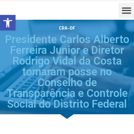
Barra de Ferramentas Aberta
CRA-DF
Presidente Carlos Alberto
Ferreira Junior e Diretor
Rodrigo Vidal da Costa
tomaram posse no
Conselho de
Transparência e Controle
Social do Distrito Federal