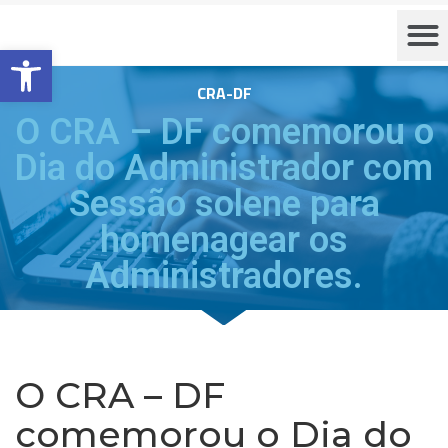
Barra de Ferramentas Aberta
CRA-DF
O CRA – DF comemorou o
Dia do Administrador com
Sessão solene para
homenagear os
Administradores.
O CRA – DF
comemorou o Dia do