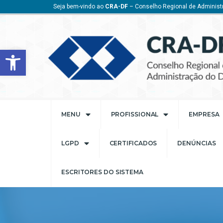
Seja bem-vindo ao
CRA-DF
– Conselho Regional de Administr
Barra de Ferramentas Aberta
MENU
PROFISSIONAL
EMPRESA
LGPD
CERTIFICADOS
DENÚNCIAS
ESCRITORES DO SISTEMA