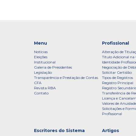
Menu
Profissional
Notícias
Alteração de Titula
Eleições
Título Adicional na 
Institucional
Identidade Profissio
Galeria de Presidentes
Negociação de Débi
Legislação
Solicitar Certidão
Transparência e Prestação de Contas
Tipos de Registros
CFA
Registro Principal
Revista RBA
Registro Secundári
Contato
Transferência de Re
Licença e Cancelam
Valores de Anuidade
Solicitações e Formu
Profissional
Escritores do Sistema
Artigos