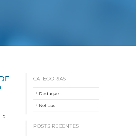
-DF
CATEGORIAS
a
Destaque
Notícias
e
l e
POSTS RECENTES