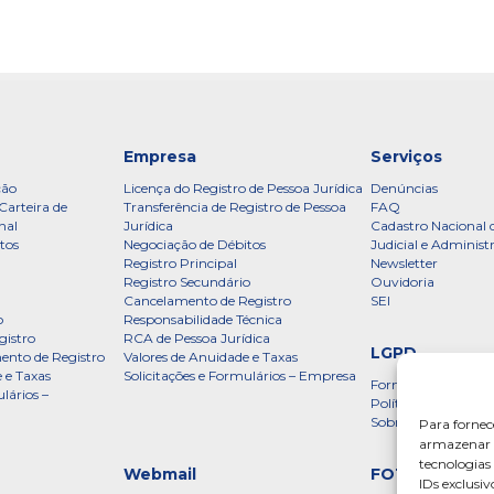
Empresa
Serviços
ção
Licença do Registro de Pessoa Jurídica
Denúncias
Carteira de
Transferência de Registro de Pessoa
FAQ
nal
Jurídica
Cadastro Nacional 
tos
Negociação de Débitos
Judicial e Administ
Registro Principal
Newsletter
Registro Secundário
Ouvidoria
Cancelamento de Registro
SEI
o
Responsabilidade Técnica
gistro
RCA de Pessoa Jurídica
LGPD
ento de Registro
Valores de Anuidade e Taxas
 e Taxas
Solicitações e Formulários – Empresa
Formulário
lários –
Política de Privac
Sobre a LGPD
Para fornec
armazenar e
tecnologia
Webmail
FOTOS
IDs exclusiv