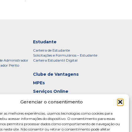
Estudante
Carteira de Estudante
Solicitações e Formulários – Estudante
de Administrador
Carteira Estudantil Digital
rador Perito
Clube de Vantagens
MPEs
Serviços Online
Certificados
Gerenciar o consentimento
idade – CRADF
Denúncias
er as melhores experiências, usamos tecnologias como cookies para
Galeria de Presidentes
/ou acessar informações do dispositivo. O consentimento para essas
s nos permitirá processar dados como comportamento de navegação ou
Diretoria
os neste site. Não consentir ou retirar o consentimento pode afetar