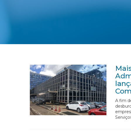
Mais
Admi
lanç
Com
A fim d
desburo
empresa
Serviços