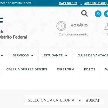
ação do Distrito Federal
MAPA DO SITE
|
ACESSIBILIDADE
|
HORÁRIO
De funcionamento
SERVIÇOS
ESTUDANTE
CLUBE DE VANTAG
GALERIA DE PRESIDENTES
DIRETORIA
FOTOS
W
BUSCAR