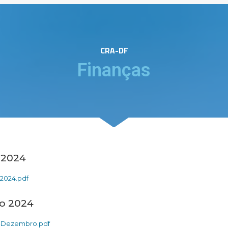
CRA-DF
Finanças
 2024
2024.pdf
o 2024
-Dezembro.pdf