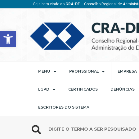
Seja bem-vindo ao
CRA-DF
– Conselho Regional de Administr
Barra de Ferramentas Aberta
MENU
PROFISSIONAL
EMPRESA
LGPD
CERTIFICADOS
DENÚNCIAS
ESCRITORES DO SISTEMA