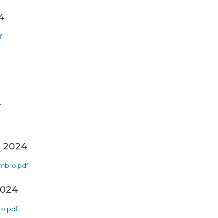
4
f
4
o 2024
mbro.pdf
2024
o.pdf